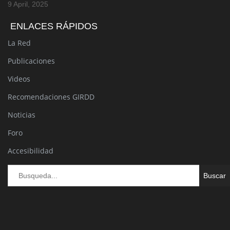
9 April, 2025
ENLACES RÁPIDOS
La Red
Publicaciones
Videos
Recomendaciones GIRDD
Noticias
Foro
Accesibilidad
Bu