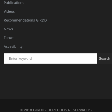
Publications
Videos
Recommendations GIRDD
News
Forum
Accesibility
Se
© 2018 GIRDD - DERECHOS RESERVADOS