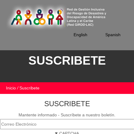
Skip
to
main
content
English
Spanish
SUSCRIBETE
Inicio
/
Suscribete
SUSCRIBETE
Mantente informado - Suscríbete a nuestro boletín.
CAPTCHA