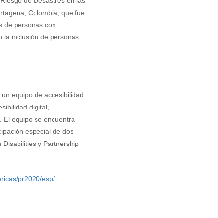
 Riesgo de Desastres en las
artagena, Colombia, que fue
s de personas con
 la inclusión de personas
un equipo de accesibilidad
ibilidad digital,
d. El equipo se encuentra
cipación especial de dos
 Disabilities y Partnership
ericas/pr2020/esp/