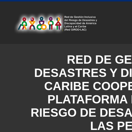
Skip
to
CUEN
main
DE
content
USUA
RED DE GE
DESASTRES Y DI
CARIBE COOPE
PLATAFORMA 
RIESGO DE DESA
LAS P