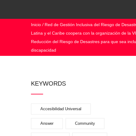
Inicio
/
Red de Gestión Inclusiva del Riesgo de Desast
Latina y el Caribe coopera con la organización de la V
Reducción del Riesgo de Desastres para que sea inclu
discapacidad
KEYWORDS
Accesibilidad Universal
Answer
Community