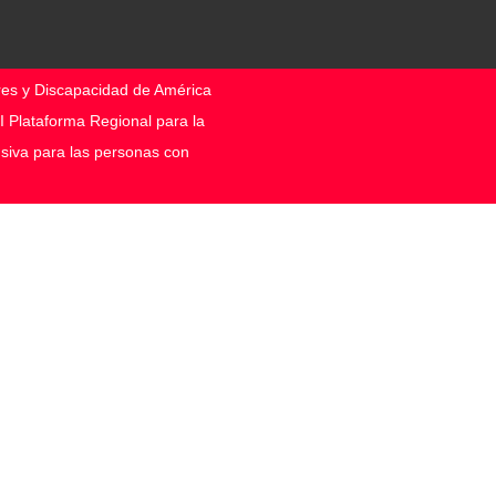
res y Discapacidad de América
II Plataforma Regional para la
siva para las personas con