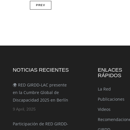
PREV
NOTICIAS RECIENTES
ENLACES
RÁPIDOS
🌍 RED GIRDD-LAC presente
La Red
en la Cumbre Global de
Publicaciones
Discapacidad 2025 en Berlín
Videos
9 April, 2025
Recomendacion
Participación de RED GIRDD-
GIRDD