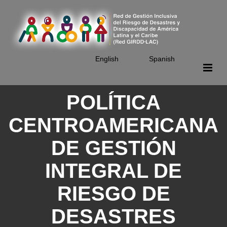
Skip
to
main
content
English
Spanish
POLÍTICA
CENTROAMERICANA
DE GESTIÓN
INTEGRAL DE
RIESGO DE
DESASTRES