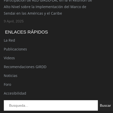
Participación de RED GIRDD-LAC en la VI Reunión de
Alto Nivel sobre la Implementación del Marco de
Sendai en las Américas y el Caribe
9 April, 2025
ENLACES RÁPIDOS
La Red
Publicaciones
Videos
Recomendaciones GIRDD
Noticias
Foro
Accesibilidad
Bu