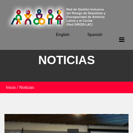
Skip
to
main
content
English
Spanish
NOTICIAS
Inicio
/
Noticias