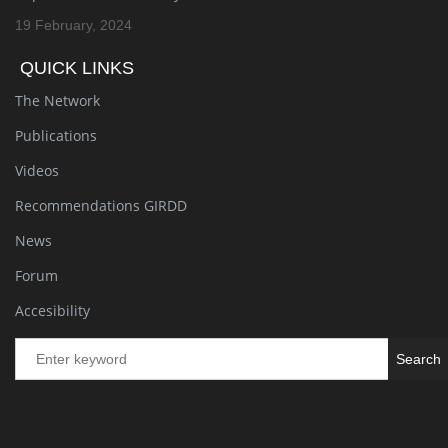
19 February, 2024
QUICK LINKS
The Network
Publications
Videos
Recommendations GIRDD
News
Forum
Accesibility
Se