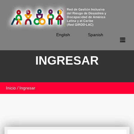
Skip
to
main
content
English
Spanish
INGRESAR
Inicio
/
Ingresar