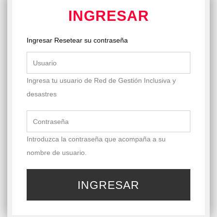
INGRESAR
Ingresar
(active
Resetear su contraseña
PRIMARY
tab)
TABS
Ingresa tu usuario de Red de Gestión Inclusiva y
desastres
Introduzca la contraseña que acompaña a su
nombre de usuario.