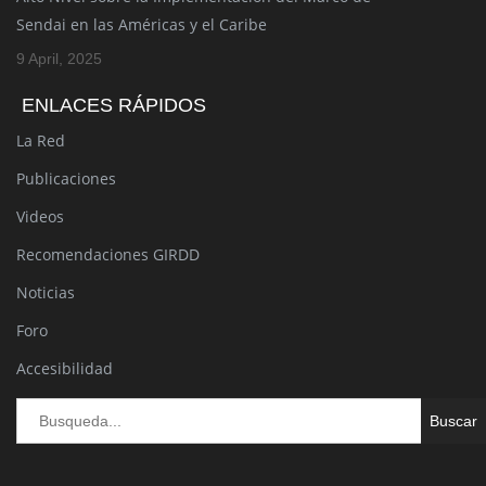
Sendai en las Américas y el Caribe
9 April, 2025
ENLACES RÁPIDOS
La Red
Publicaciones
Videos
Recomendaciones GIRDD
Noticias
Foro
Accesibilidad
Bu